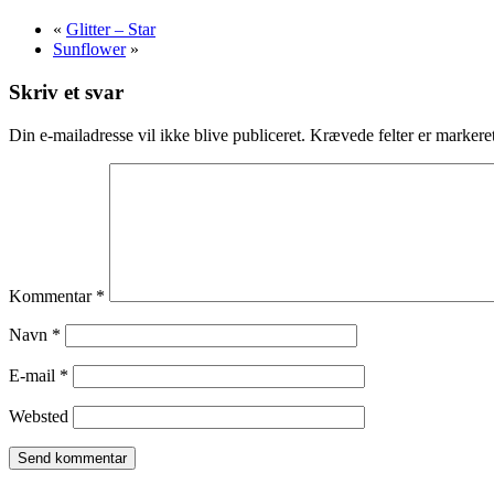
«
Glitter – Star
Sunflower
»
Skriv et svar
Din e-mailadresse vil ikke blive publiceret.
Krævede felter er marker
Kommentar
*
Navn
*
E-mail
*
Websted