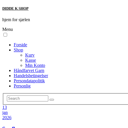
DIDDE K SHOP
hjem for sjælen
Menu
Forside
Shop
Kurv
Kasse
Min Konto
Håndfarvet Garn
Handelsbetingelser
Persondatapolitik
Personlig
13
jan
2026