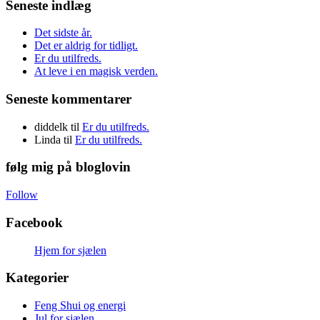
Seneste indlæg
Det sidste år.
Det er aldrig for tidligt.
Er du utilfreds.
At leve i en magisk verden.
Seneste kommentarer
diddelk
til
Er du utilfreds.
Linda
til
Er du utilfreds.
følg mig på bloglovin
Follow
Facebook
Hjem for sjælen
Kategorier
Feng Shui og energi
Jul for sjælen