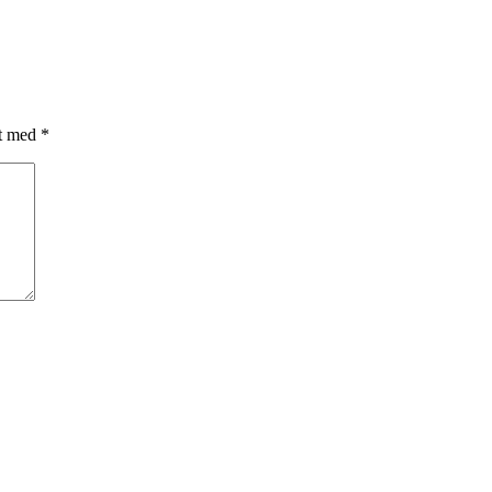
et med
*