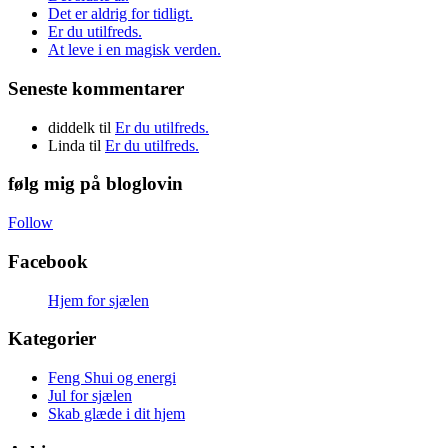
Det er aldrig for tidligt.
Er du utilfreds.
At leve i en magisk verden.
Seneste kommentarer
diddelk
til
Er du utilfreds.
Linda
til
Er du utilfreds.
følg mig på bloglovin
Follow
Facebook
Hjem for sjælen
Kategorier
Feng Shui og energi
Jul for sjælen
Skab glæde i dit hjem