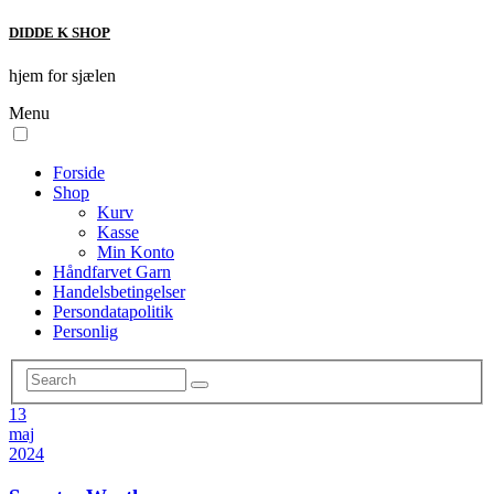
DIDDE K SHOP
hjem for sjælen
Menu
Forside
Shop
Kurv
Kasse
Min Konto
Håndfarvet Garn
Handelsbetingelser
Persondatapolitik
Personlig
13
maj
2024