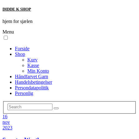
DIDDE K SHOP
hjem for sjælen
Menu
Forside
Shop
Kurv
Kasse
Min Konto
Håndfarvet Garn
Handelsbetingelser
Persondatapolitik
Personlig
16
nov
2023