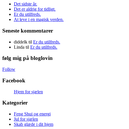
Det sidste år.
Det er aldrig for tidligt.
Er du utilfreds.
At leve i en magisk verden.
Seneste kommentarer
diddelk
til
Er du utilfreds.
Linda
til
Er du utilfreds.
følg mig på bloglovin
Follow
Facebook
Hjem for sjælen
Kategorier
Feng Shui og energi
Jul for sjælen
Skab glæde i dit hjem