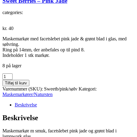
Sweet Berries – Pink Jade
categories:
kr.
40
Maskemarkør med facetslebet pink jade & grønt blad i glas, med
sølvring.
Ring på 14mm, der anbefales op til pind 8.
Indeholder 1 stk markør.
8 på lager
Sweet
Berries
Tilføj til kurv
-
Varenummer (SKU):
Sweetb/pink/sølv
Kategori:
Pink
Maskemarkører/Natursten
Jade
antal
Beskrivelse
Beskrivelse
Maskemarkør m smuk, facetslebet pink jade og grønt blad i
lampwork glas.