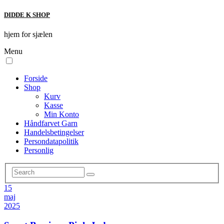
DIDDE K SHOP
hjem for sjælen
Menu
Forside
Shop
Kurv
Kasse
Min Konto
Håndfarvet Garn
Handelsbetingelser
Persondatapolitik
Personlig
15
maj
2025