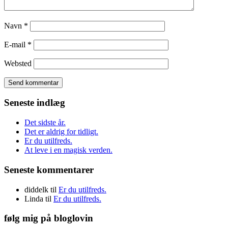
Navn
*
E-mail
*
Websted
Seneste indlæg
Det sidste år.
Det er aldrig for tidligt.
Er du utilfreds.
At leve i en magisk verden.
Seneste kommentarer
diddelk
til
Er du utilfreds.
Linda
til
Er du utilfreds.
følg mig på bloglovin