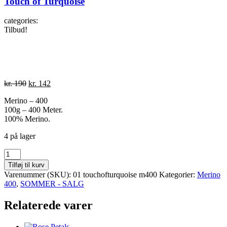
Touch of Turquoise
categories:
Tilbud!
Den
Den
kr.
190
kr.
142
oprindelige
aktuelle
Merino – 400
pris
pris
100g – 400 Meter.
var:
er:
100% Merino.
kr. 190.
kr. 142.
4 på lager
Touch
of
Tilføj til kurv
Turquoise
Varenummer (SKU):
01 touchofturquoise m400
Kategorier:
Merino
antal
400
,
SOMMER - SALG
Relaterede varer