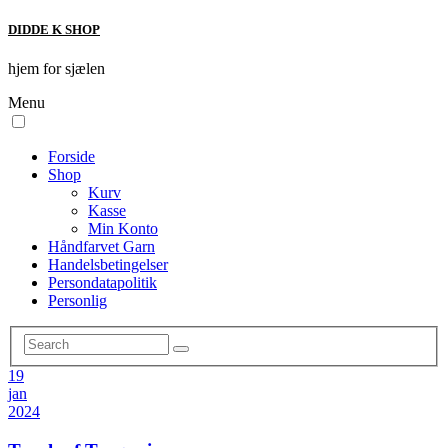
DIDDE K SHOP
hjem for sjælen
Menu
Forside
Shop
Kurv
Kasse
Min Konto
Håndfarvet Garn
Handelsbetingelser
Persondatapolitik
Personlig
19
jan
2024