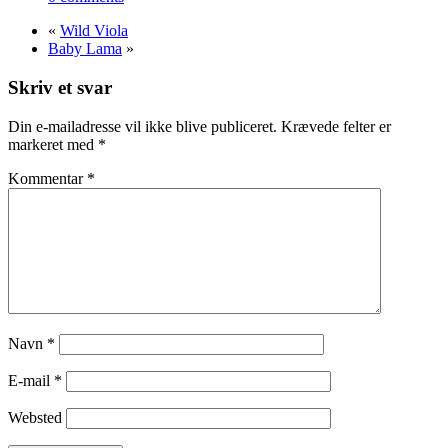
kr. 190.
kr. 142.
«
Wild Viola
Baby Lama
»
Skriv et svar
Din e-mailadresse vil ikke blive publiceret.
Krævede felter er
markeret med
*
Kommentar
*
Navn
*
E-mail
*
Websted