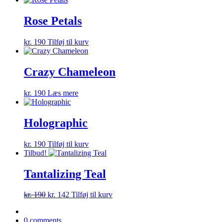
Rose Petals
kr.
190
Tilføj til kurv
Crazy Chameleon
kr.
190
Læs mere
Holographic
kr.
190
Tilføj til kurv
Tilbud!
Tantalizing Teal
Den
Den
kr.
190
kr.
142
Tilføj til kurv
oprindelige
aktuelle
pris
pris
0 comments
var:
er: