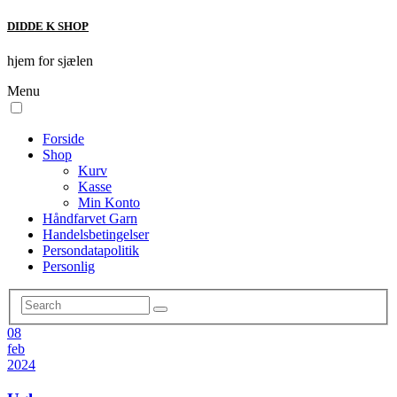
DIDDE K SHOP
hjem for sjælen
Menu
Forside
Shop
Kurv
Kasse
Min Konto
Håndfarvet Garn
Handelsbetingelser
Persondatapolitik
Personlig
08
feb
2024