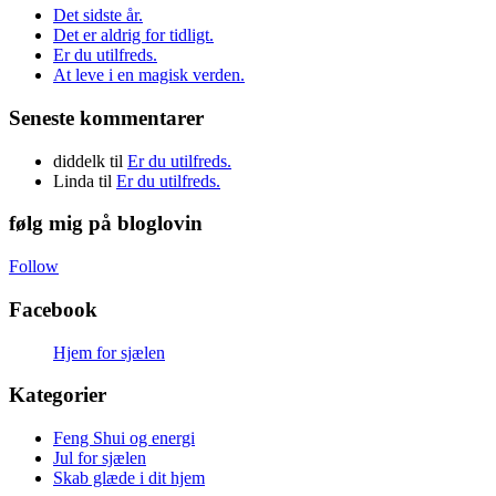
Det sidste år.
Det er aldrig for tidligt.
Er du utilfreds.
At leve i en magisk verden.
Seneste kommentarer
diddelk
til
Er du utilfreds.
Linda
til
Er du utilfreds.
følg mig på bloglovin
Follow
Facebook
Hjem for sjælen
Kategorier
Feng Shui og energi
Jul for sjælen
Skab glæde i dit hjem