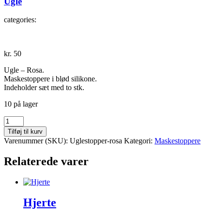
Ugle
categories:
kr.
50
Ugle – Rosa.
Maskestoppere i blød silikone.
Indeholder sæt med to stk.
10 på lager
Ugle
antal
Tilføj til kurv
Varenummer (SKU):
Uglestopper-rosa
Kategori:
Maskestoppere
Relaterede varer
Hjerte