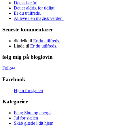
Det sidste år.
Det er aldrig for tidligt.
Er du utilfreds.
At leve i en magisk verden.
Seneste kommentarer
diddelk
til
Er du utilfreds.
Linda
til
Er du utilfreds.
følg mig på bloglovin
Follow
Facebook
Hjem for sjælen
Kategorier
Feng Shui og energi
Jul for sjælen
Skab glæde i dit hjem