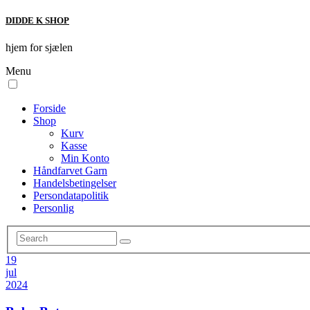
DIDDE K SHOP
hjem for sjælen
Menu
Forside
Shop
Kurv
Kasse
Min Konto
Håndfarvet Garn
Handelsbetingelser
Persondatapolitik
Personlig
19
jul
2024