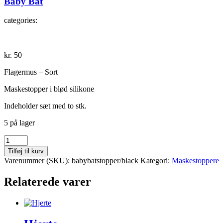
Baby Bat
categories:
kr.
50
Flagermus – Sort
Maskestopper i blød silikone
Indeholder sæt med to stk.
5 på lager
Baby
Bat
Tilføj til kurv
antal
Varenummer (SKU):
babybatstopper/black
Kategori:
Maskestoppere
Relaterede varer