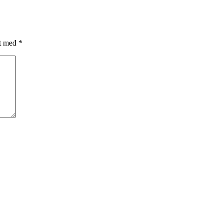
et med
*