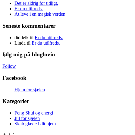
Det er aldrig for tidligt.
Er du utilfreds.
At leve i en magisk verden.
Seneste kommentarer
diddelk
til
Er du utilfreds.
Linda
til
Er du utilfreds.
følg mig på bloglovin
Follow
Facebook
Hjem for sjælen
Kategorier
Feng Shui og energi
Jul for sjælen
Skab glæde i dit hjem