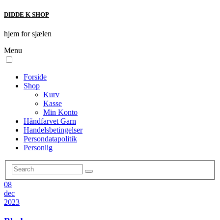
DIDDE K SHOP
hjem for sjælen
Menu
Forside
Shop
Kurv
Kasse
Min Konto
Håndfarvet Garn
Handelsbetingelser
Persondatapolitik
Personlig
08
dec
2023