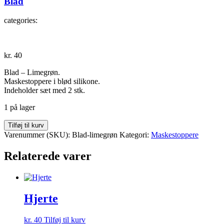
Blad
categories:
kr.
40
Blad – Limegrøn.
Maskestoppere i blød silikone.
Indeholder sæt med 2 stk.
1 på lager
Blad
Tilføj til kurv
antal
Varenummer (SKU):
Blad-limegrøn
Kategori:
Maskestoppere
Relaterede varer
Hjerte
kr.
40
Tilføj til kurv