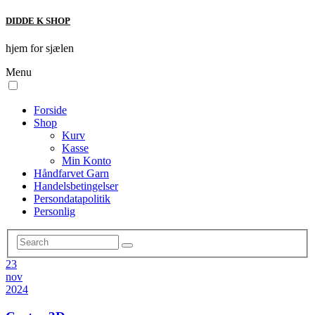
DIDDE K SHOP
hjem for sjælen
Menu
Forside
Shop
Kurv
Kasse
Min Konto
Håndfarvet Garn
Handelsbetingelser
Persondatapolitik
Personlig
23
nov
2024