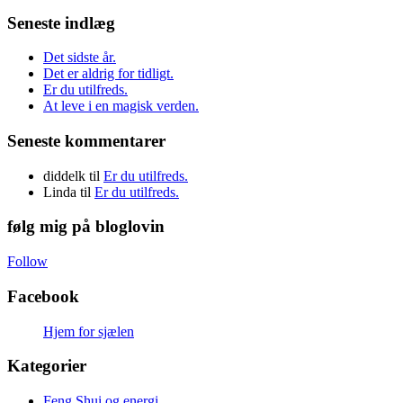
Seneste indlæg
Det sidste år.
Det er aldrig for tidligt.
Er du utilfreds.
At leve i en magisk verden.
Seneste kommentarer
diddelk
til
Er du utilfreds.
Linda
til
Er du utilfreds.
følg mig på bloglovin
Follow
Facebook
Hjem for sjælen
Kategorier
Feng Shui og energi