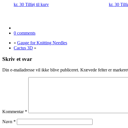
kr.
30
Tilføj til kurv
kr.
30
Tilf
0 comments
«
Gauge for Knitting Needles
Cactus 3D
»
Skriv et svar
Din e-mailadresse vil ikke blive publiceret.
Krævede felter er marker
Kommentar
*
Navn
*