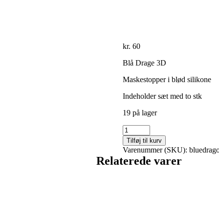
kr.
60
Blå Drage 3D
Maskestopper i blød silikone
Indeholder sæt med to stk
19 på lager
Blue
Dragon
Tilføj til kurv
3D
Varenummer (SKU):
bluedrago
antal
Relaterede varer