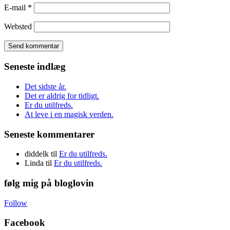
E-mail
*
Websted
Seneste indlæg
Det sidste år.
Det er aldrig for tidligt.
Er du utilfreds.
At leve i en magisk verden.
Seneste kommentarer
diddelk
til
Er du utilfreds.
Linda
til
Er du utilfreds.
følg mig på bloglovin
Follow
Facebook