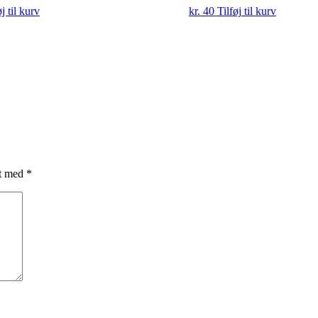
øj til kurv
kr.
40
Tilføj til kurv
et med
*