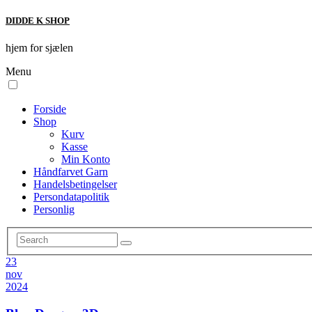
DIDDE K SHOP
hjem for sjælen
Menu
Forside
Shop
Kurv
Kasse
Min Konto
Håndfarvet Garn
Handelsbetingelser
Persondatapolitik
Personlig
23
nov
2024