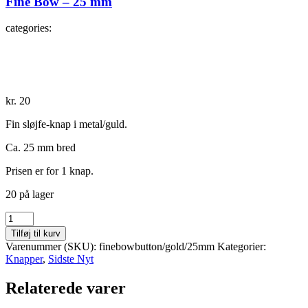
Fine Bow – 25 mm
categories:
kr.
20
Fin sløjfe-knap i metal/guld.
Ca. 25 mm bred
Prisen er for 1 knap.
20 på lager
Fine
Bow
Tilføj til kurv
-
Varenummer (SKU):
finebowbutton/gold/25mm
Kategorier:
25
Knapper
,
Sidste Nyt
mm
antal
Relaterede varer