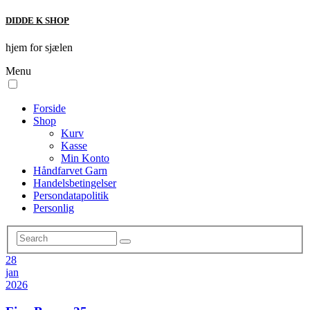
DIDDE K SHOP
hjem for sjælen
Menu
Forside
Shop
Kurv
Kasse
Min Konto
Håndfarvet Garn
Handelsbetingelser
Persondatapolitik
Personlig
28
jan
2026