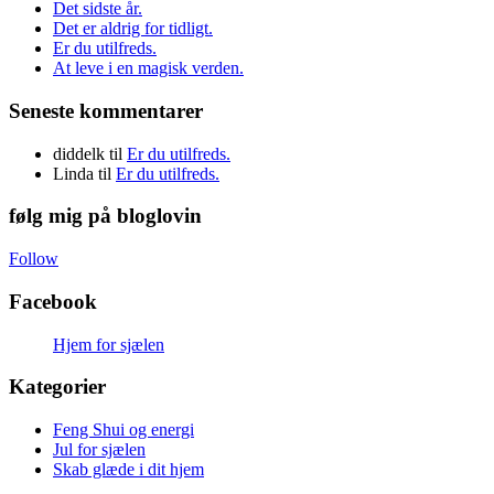
Det sidste år.
Det er aldrig for tidligt.
Er du utilfreds.
At leve i en magisk verden.
Seneste kommentarer
diddelk
til
Er du utilfreds.
Linda
til
Er du utilfreds.
følg mig på bloglovin
Follow
Facebook
Hjem for sjælen
Kategorier
Feng Shui og energi
Jul for sjælen
Skab glæde i dit hjem