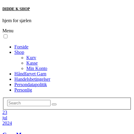
DIDDE K SHOP
hjem for sjælen
Menu
Forside
Shop
Kurv
Kasse
Min Konto
Håndfarvet Garn
Handelsbetingelser
Persondatapolitik
Personlig
23
jul
2024