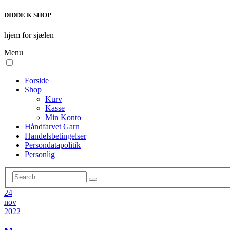
DIDDE K SHOP
hjem for sjælen
Menu
Forside
Shop
Kurv
Kasse
Min Konto
Håndfarvet Garn
Handelsbetingelser
Persondatapolitik
Personlig
24
nov
2022