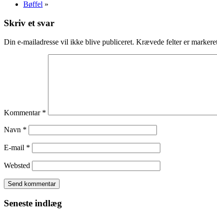
Bøffel
»
Skriv et svar
Din e-mailadresse vil ikke blive publiceret.
Krævede felter er marker
Kommentar
*
Navn
*
E-mail
*
Websted
Seneste indlæg