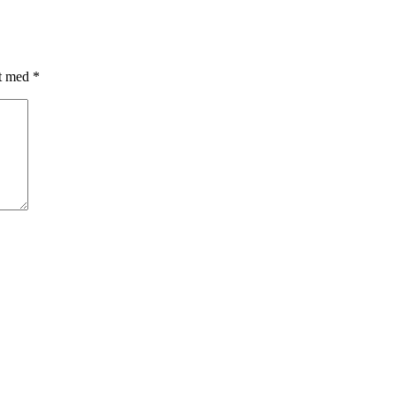
et med
*