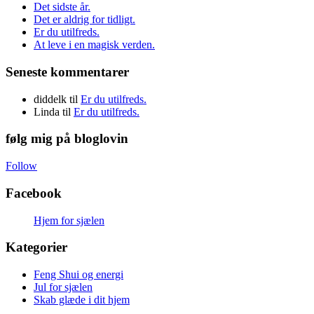
Det sidste år.
Det er aldrig for tidligt.
Er du utilfreds.
At leve i en magisk verden.
Seneste kommentarer
diddelk
til
Er du utilfreds.
Linda
til
Er du utilfreds.
følg mig på bloglovin
Follow
Facebook
Hjem for sjælen
Kategorier
Feng Shui og energi
Jul for sjælen
Skab glæde i dit hjem