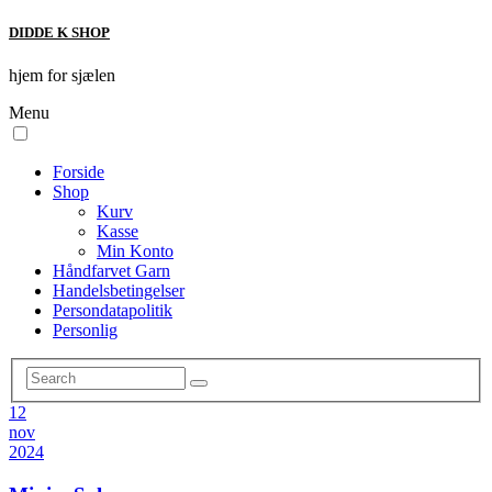
DIDDE K SHOP
hjem for sjælen
Menu
Forside
Shop
Kurv
Kasse
Min Konto
Håndfarvet Garn
Handelsbetingelser
Persondatapolitik
Personlig
12
nov
2024