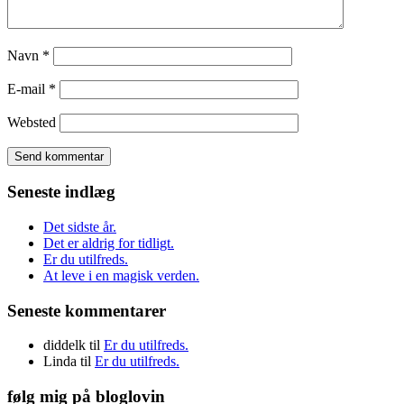
Navn
*
E-mail
*
Websted
Seneste indlæg
Det sidste år.
Det er aldrig for tidligt.
Er du utilfreds.
At leve i en magisk verden.
Seneste kommentarer
diddelk
til
Er du utilfreds.
Linda
til
Er du utilfreds.
følg mig på bloglovin