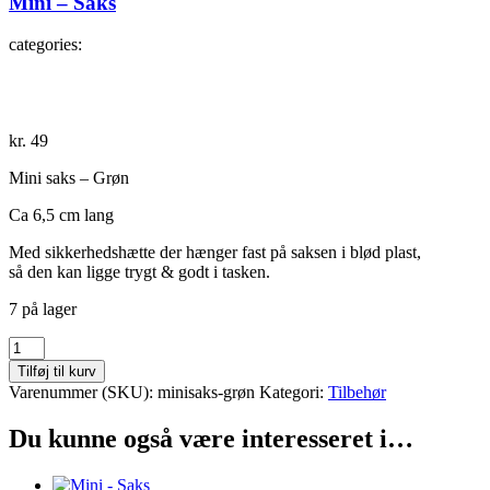
Mini – Saks
categories:
kr.
49
Mini saks – Grøn
Ca 6,5 cm lang
Med sikkerhedshætte der hænger fast på saksen i blød plast,
så den kan ligge trygt & godt i tasken.
7 på lager
Mini
-
Tilføj til kurv
Saks
Varenummer (SKU):
minisaks-grøn
Kategori:
Tilbehør
antal
Du kunne også være interesseret i…