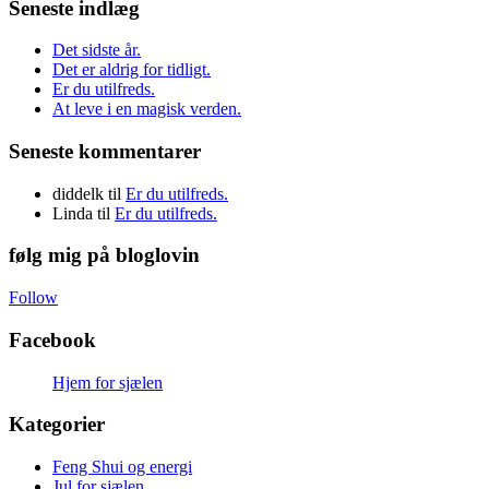
Seneste indlæg
Det sidste år.
Det er aldrig for tidligt.
Er du utilfreds.
At leve i en magisk verden.
Seneste kommentarer
diddelk
til
Er du utilfreds.
Linda
til
Er du utilfreds.
følg mig på bloglovin
Follow
Facebook
Hjem for sjælen
Kategorier
Feng Shui og energi
Jul for sjælen