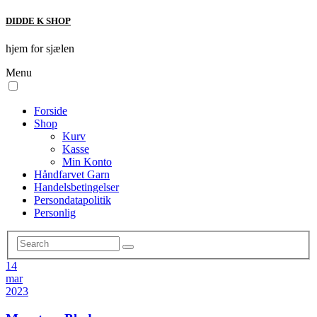
DIDDE K SHOP
hjem for sjælen
Menu
Forside
Shop
Kurv
Kasse
Min Konto
Håndfarvet Garn
Handelsbetingelser
Persondatapolitik
Personlig
14
mar
2023