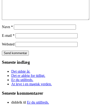
Navn
*
E-mail
*
Websted
Seneste indlæg
Det sidste år.
Det er aldrig for tidligt.
Er du utilfreds.
At leve i en magisk verden.
Seneste kommentarer
diddelk
til
Er du utilfreds.