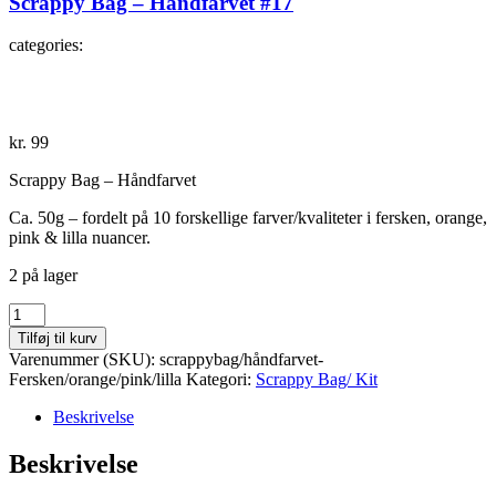
Scrappy Bag – Håndfarvet #17
categories:
kr.
99
Scrappy Bag – Håndfarvet
Ca. 50g – fordelt på 10 forskellige farver/kvaliteter i fersken, orange,
pink & lilla nuancer.
2 på lager
Scrappy
Bag
Tilføj til kurv
-
Varenummer (SKU):
scrappybag/håndfarvet-
Håndfarvet
Fersken/orange/pink/lilla
Kategori:
Scrappy Bag/ Kit
#17
antal
Beskrivelse
Beskrivelse