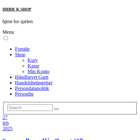
DIDDE K SHOP
hjem for sjælen
Menu
Forside
Shop
Kurv
Kasse
Min Konto
Håndfarvet Garn
Handelsbetingelser
Persondatapolitik
Personlig
27
feb
2025