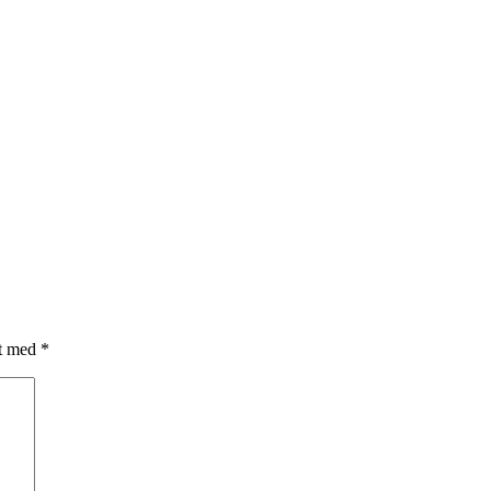
et med
*