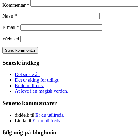
Kommentar
*
Navn
*
E-mail
*
Websted
Seneste indlæg
Det sidste år.
Det er aldrig for tidligt.
Er du utilfreds.
At leve i en magisk verden.
Seneste kommentarer
diddelk
til
Er du utilfreds.
Linda
til
Er du utilfreds.
følg mig på bloglovin