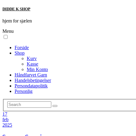
DIDDE K SHOP
hjem for sjælen
Menu
Forside
Shop
Kurv
Kasse
Min Konto
Håndfarvet Garn
Handelsbetingelser
Persondatapolitik
Personlig
17
feb
2025