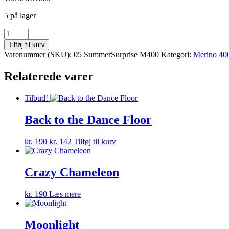
5 på lager
Summer
Surprise
Tilføj til kurv
antal
Varenummer (SKU):
05 SummerSurprise M400
Kategori:
Merino 40
Relaterede varer
Tilbud!
Back to the Dance Floor
Den
Den
kr.
190
kr.
142
Tilføj til kurv
oprindelige
aktuelle
pris
pris
var:
er:
Crazy Chameleon
kr. 190.
kr. 142.
kr.
190
Læs mere
Moonlight