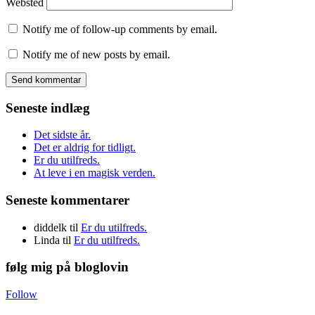
Websted
Notify me of follow-up comments by email.
Notify me of new posts by email.
Seneste indlæg
Det sidste år.
Det er aldrig for tidligt.
Er du utilfreds.
At leve i en magisk verden.
Seneste kommentarer
diddelk
til
Er du utilfreds.
Linda
til
Er du utilfreds.
følg mig på bloglovin
Follow