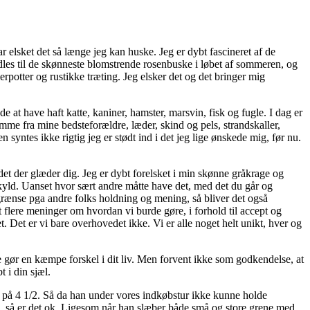
r elsket det så længe jeg kan huske. Jeg er dybt fascineret af de
ndles til de skønneste blomstrende rosenbuske i løbet af sommeren, og
erpotter og rustikke træting. Jeg elsker det og det bringer mig
e at have haft katte, kaniner, hamster, marsvin, fisk og fugle. I dag er
mme fra mine bedsteforældre, læder, skind og pels, strandskaller,
n syntes ikke rigtig jeg er stødt ind i det jeg lige ønskede mig, før nu.
et der glæder dig. Jeg er dybt forelsket i min skønne gråkrage og
yld. Uanset hvor sært andre måtte have det, med det du går og
egrænse pga andre folks holdning og mening, så bliver det også
 flere meninger om hvordan vi burde gøre, i forhold til accept og
let. Det er vi bare overhovedet ikke. Vi er alle noget helt unikt, hver og
e gør en kæmpe forskel i dit liv. Men forvent ikke som godkendelse, at
 i din sjæl.
øn på 4 1/2. Så da han under vores indkøbstur ikke kunne holde
 ham, så er det ok. Ligesom når han slæber både små og store grene med