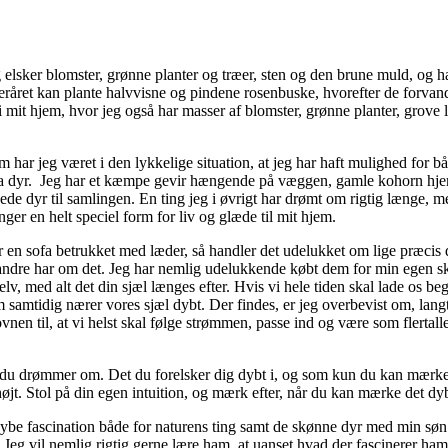
eg elsker blomster, grønne planter og træer, sten og den brune muld, og ha
fteråret kan plante halvvisne og pindene rosenbuske, hvorefter de forva
 i mit hjem, hvor jeg også har masser af blomster, grønne planter, grove l
har jeg været i den lykkelige situation, at jeg har haft mulighed for båd
er fra dyr. Jeg har et kæmpe gevir hængende på væggen, gamle kohorn hje
pede dyr til samlingen. En ting jeg i øvrigt har drømt om rigtig længe, me
nger en helt speciel form for liv og glæde til mit hjem.
 en sofa betrukket med læder, så handler det udelukket om lige præcis d
andre har om det. Jeg har nemlig udelukkende købt dem for min egen sk
v, med alt det din sjæl længes efter. Hvis vi hele tiden skal lade os b
 samtidig nærer vores sjæl dybt. Der findes, er jeg overbevist om, langt
elovnen til, at vi helst skal følge strømmen, passe ind og være som flertal
 det du drømmer om. Det du forelsker dig dybt i, og som kun du kan mærk
højt. Stol på din egen intuition, og mærk efter, når du kan mærke det dybt
n dybe fascination både for naturens ting samt de skønne dyr med min s
bet. Jeg vil nemlig rigtig gerne lære ham, at uanset hvad der fascinerer