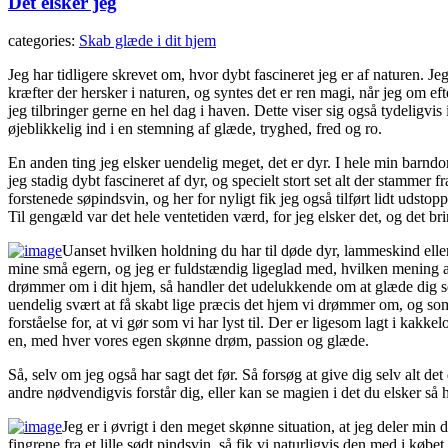
Det elsker jeg
categories:
Skab glæde i dit hjem
Jeg har tidligere skrevet om, hvor dybt fascineret jeg er af naturen. J
kræfter der hersker i naturen, og syntes det er ren magi, når jeg om e
jeg tilbringer gerne en hel dag i haven. Dette viser sig også tydeligvis
øjeblikkelig ind i en stemning af glæde, tryghed, fred og ro.
En anden ting jeg elsker uendelig meget, det er dyr. I hele min barndom 
jeg stadig dybt fascineret af dyr, og specielt stort set alt der stamm
forstenede søpindsvin, og her for nyligt fik jeg også tilført lidt udstop
Til gengæld var det hele ventetiden værd, for jeg elsker det, og det bri
Uanset hvilken holdning du har til døde dyr, lammeskind eller
mine små egern, og jeg er fuldstændig ligeglad med, hvilken mening 
drømmer om i dit hjem, så handler det udelukkende om at glæde dig sel
uendelig svært at få skabt lige præcis det hjem vi drømmer om, og som
forståelse for, at vi gør som vi har lyst til. Der er ligesom lagt i kakk
en, med hver vores egen skønne drøm, passion og glæde.
Så, selv om jeg også har sagt det før. Så forsøg at give dig selv alt
andre nødvendigvis forstår dig, eller kan se magien i det du elsker så 
Jeg er i øvrigt i den meget skønne situation, at jeg deler mi
fingrene fra et lille sødt pindsvin, så fik vi naturligvis den med i kø