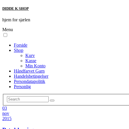
DIDDE K SHOP
hjem for sjælen
Menu
Forside
Shop
Kurv
Kasse
Min Konto
Håndfarvet Garn
Handelsbetingelser
Persondatapolitik
Personlig
03
nov
2015