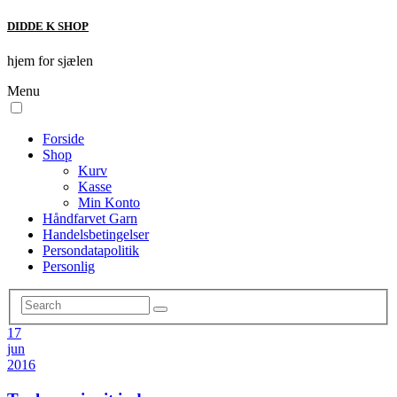
DIDDE K SHOP
hjem for sjælen
Menu
Forside
Shop
Kurv
Kasse
Min Konto
Håndfarvet Garn
Handelsbetingelser
Persondatapolitik
Personlig
17
jun
2016