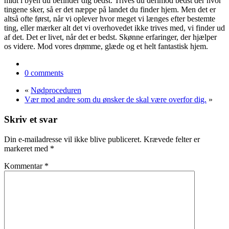
midt i byen du befinder dig bedst. Trives du derimod bedst der hvor
tingene sker, så er det næppe på landet du finder hjem. Men det er
altså ofte først, når vi oplever hvor meget vi længes efter bestemte
ting, eller mærker alt det vi overhovedet ikke trives med, vi finder ud
af det. Det er livet, når det er bedst. Skønne erfaringer, der hjælper
os videre. Mod vores drømme, glæde og et helt fantastisk hjem.
0 comments
«
Nødproceduren
Vær mod andre som du ønsker de skal være overfor dig.
»
Skriv et svar
Din e-mailadresse vil ikke blive publiceret.
Krævede felter er
markeret med
*
Kommentar
*