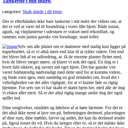
Tankerne i mit indre.
categories:
Skab glæde i dit hjem
Der er efterhånden ikke bare tankerne i mit indre der vidner om, at
det er ved at være tid til forandring i vores lille hjem. Både tomat,
agurk, og vinplanterne i udestuen er vokset med rekordfart, og
rammer, som junior ganske vist forudsage, snart loftet.
Selv om alle planer om et skønnere sted stadig kun ligger på
tegnebrættet, så er vi altså mere end klar til at rykke videre. Om end
det bliver lidt af en udfordring, at få de enorme planter flyttet med,
hvis de bliver meget større, så klarer vi nok det også. En ting er i
hvert fald sikkert, jeg savner mit eget hjem. Det har ganske vist
været fuldstændig nødvendigt med dette sted for at komme videre,
og finde roen igen, men samtidig en god reminder om, hvad der i
virkeligheden var det aller vigtigste, for at vi kunne føle os rigtig
hjemme. For selv om vi har skabt et skønt hjem her, med alle de ting
vi elsker aller mest. Så er der altså rigtig mange andre ting der også
spiller ind.
Dine omgivelser, området og følelsen af at høre hjemme. For det er
det altså ikke nemt at lave om på. Indretningen derimod, placeringen
af dine rum, dine møbler, farver og andet, det kan du derimod ændre
på, ligeså tosset du vil. Hvis du længes efter ro, så er det måske ikke